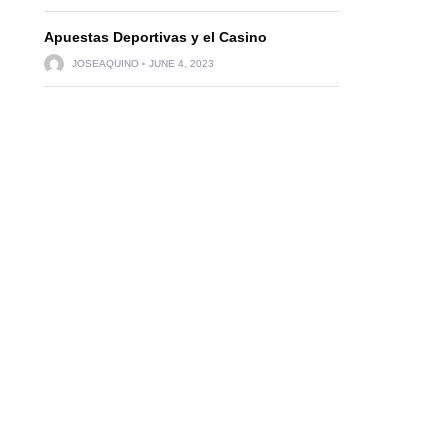
Apuestas Deportivas y el Casino
JOSEAQUINO
JUNE 4, 2023