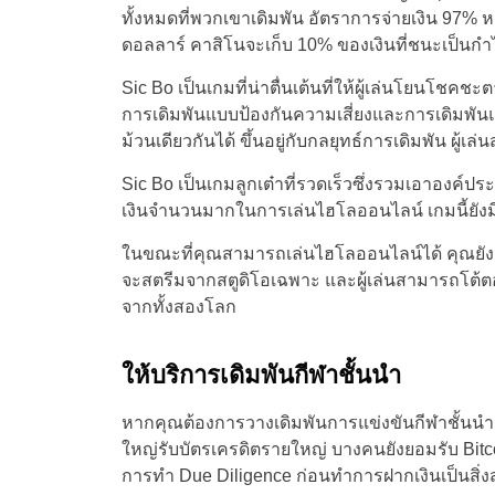
ทั้งหมดที่พวกเขาเดิมพัน อัตราการจ่ายเงิน 97% หม
ดอลลาร์ คาสิโนจะเก็บ 10% ของเงินที่ชนะเป็นกำ
Sic Bo เป็นเกมที่น่าตื่นเต้นที่ให้ผู้เล่นโยนโช
การเดิมพันแบบป้องกันความเสี่ยงและการเดิมพั
ม้วนเดียวกันได้ ขึ้นอยู่กับกลยุทธ์การเดิมพัน ผู้
Sic Bo เป็นเกมลูกเต๋าที่รวดเร็วซึ่งรวมเอาองค์ปร
เงินจำนวนมากในการเล่นไฮโลออนไลน์ เกมนี้ยังมีให
ในขณะที่คุณสามารถเล่นไฮโลออนไลน์ได้ คุณยังสา
จะสตรีมจากสตูดิโอเฉพาะ และผู้เล่นสามารถโต้ตอบกับดี
จากทั้งสองโลก
ให้บริการเดิมพันกีฬาชั้นนำ
หากคุณต้องการวางเดิมพันการแข่งขันกีฬาชั้นนำ 
ใหญ่รับบัตรเครดิตรายใหญ่ บางคนยังยอมรับ Bitc
การทำ Due Diligence ก่อนทำการฝากเงินเป็นสิ่