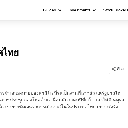
Guides
Investments
Stock Broker
ศไทย
Share
่านกฎหมายของคาสิโน นี่จะเป็นงานที่น่ากลัว แต่รัฐบาลได้
ารประชุมสองโหลตั้งแต่เดือนธันวาคมปีที่แล้ว และไม่มีเหตุผล
แจงอย่างชัดเจนว่าการเปิดคาสิโนในประเทศไทยอย่างจริงจัง