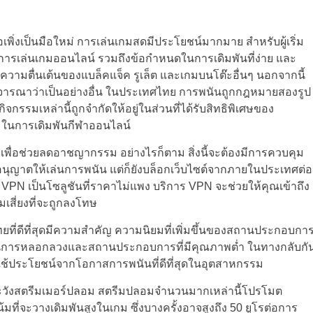
เพิ่งเป็นมือใหม่ การเล่นเกมสดมีประโยชน์มากมาย สำหรับผู้เริ่ม
รเล่นเกมออนไลน์ รวมถึงข้อกำหนดในการเดิมพันที่ง่าย และ
ความตื่นเต้นของแบล็คแจ็ค รูเล็ต และเกมบนโต๊ะอื่นๆ นอกจากนี้
พิจารณาว่าเป็นอย่างอื่น ในประเทศไทย การพนันถูกกฎหมายสองรูป
กรรมเหล่านี้ถูกจำกัดให้อยู่ในส่วนที่ได้รับสิทธิพิเศษของ
มในการเดิมพันกีฬาออนไลน์
ื่อช่วยลดอาชญากรรม อย่างไรก็ตาม สิ่งนี้จะต้องมีการควบคุม
อนุญาตให้เล่นการพนัน แต่ก็ยังบล็อกเว็บไซต์จากภายในประเทศต่อ
VPN เป็นโซลูชันที่ราคาไม่แพง บริการ VPN จะช่วยให้คุณเข้าถึง
เสี่ยงที่จะถูกลงโทษ
ดีที่สุดมีความสำคัญ ความนิยมที่เพิ่มขึ้นของสถานประกอบกา
่มจำนวนการหลอกลวงและสถานประกอบการที่มีคุณภาพต่ำ ในทางกลับกั
พื่อใช้ประโยชน์จากโอกาสการพนันที่ดีที่สุดในอุตสาหกรรม
ระวังสตรีมเมอร์ปลอม สตรีมปลอมจำนวนมากเหล่านี้โปรโมต
น้มที่จะวางเดิมพันสูงในเกม ซึ่งบางครั้งอาจสูงถึง 50 ยูโรต่อการ