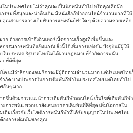
มในประเทศไทย ไม่ว่าคุณจะเป็นนักพนันทั่วไป หรือคุณคือมือ
นกิจกรรมที่สนุกและน่าตื่นเต้น มีหนังสือกีฬาออนไลน์จำนวนมากที่ให้
คุณสามารถวางเดิมพันการแข่งขันกีฬาใด ๆ ด้วยความช่วยเหลือ
วยการเข้าถึงอินเทอร์เน็ตความเร็วสูงที่เพิ่มขึ้นและ
รรมการพนันที่แข็งแกร่ง สิ่งนี้ได้เพิ่มการแข่งขัน ปัจจุบันมีผู้ให้
รายในประเทศ รัฐบาลไทยไม่ได้ผ่านกฎหมายที่จำกัดการพนัน
ที่ดีที่สุด
ต แม้ว่าลีกของอเมริกาจะมีผู้ติดตามจำนวนมาก แต่ประเทศไทยก
South Africa
ข้อ จำกัด บางประการในการเดิมพันกีฬาในประเทศไทย แต่โดยทั่วไป
ทศอื่นๆ มาก
UK
กขึ้นด้วยการแนะนำการเดิมพันกีฬาออนไลน์ เว็บไซต์เดิมพันกีฬา
New Zealand
ยการพนัน พวกเขายังเสนอราคาเดิมพันที่ดีที่สุด เพิ่มโอกาสใน
พิ่มเติมเกี่ยวกับเว็บไซต์การพนันกีฬาที่ได้รับอนุญาตในประเทศไทย
Spain
มต้องการเดิมพันของคุณ