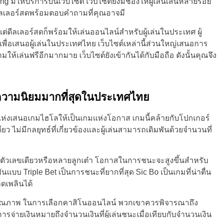
มีให้บริการบนเว็บไซต์ เว็บไซต์ยังมีช่องให้ผู้เล่นเล่นหลายร้อย
ดีลเลอร์สดพร้อมตอบคำถามที่คุณอาจมี
ลเลอร์สดก็พร้อมให้เล่นออนไลน์สำหรับผู้เล่นในประเทศ ผู้
่อเสนอผู้เล่นในประเทศไทย เว็บไซต์เหล่านี้ส่วนใหญ่เสนอการ
ห้เล่นฟรีอีกมากมาย เว็บไซต์ยังเข้ากันได้กับมือถือ ดังนั้นคุณจึง
บความนิยมมากที่สุดในประเทศไทย
เสนอเกมไฮโลให้เป็นเกมแห่งโอกาส เกมนี้คล้ายกับโปกเกอร์
ยว ไม่มีกลยุทธ์ที่เกี่ยวข้องและผู้เล่นสามารถเดิมพันด้วยจำนวนที่
นตัวเลขเดียวหรือหลายลูกเต๋า โอกาสในการชนะจะสูงขึ้นสำหรับ
บบ Triple Bet เป็นการชนะที่ยากที่สุด Sic Bo เป็นเกมที่น่าตื่น
ิดเพลินได้
ไซต์คุณภาพ ในการเลือกคาสิโนออนไลน์ พวกเขาควรพิจารณาถึง
การจ่ายเงินหมายถึงจำนวนเงินที่ผู้เล่นชนะเมื่อเทียบกับจำนวนเงิน