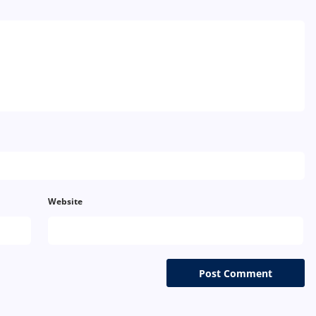
Website