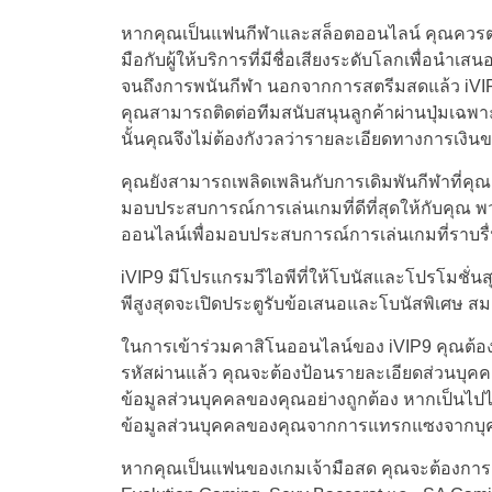
หากคุณเป็นแฟนกีฬาและสล็อตออนไลน์ คุณควรตรวจ
มือกับผู้ให้บริการที่มีชื่อเสียงระดับโลกเพื่อน
จนถึงการพนันกีฬา นอกจากการสตรีมสดแล้ว iVIP9
คุณสามารถติดต่อทีมสนับสนุนลูกค้าผ่านปุ่มเฉพาะ
นั้นคุณจึงไม่ต้องกังวลว่ารายละเอียดทางการเงินข
คุณยังสามารถเพลิดเพลินกับการเดิมพันกีฬาที่คุณชื
มอบประสบการณ์การเล่นเกมที่ดีที่สุดให้กับคุณ 
ออนไลน์เพื่อมอบประสบการณ์การเล่นเกมที่ราบรื่
iVIP9 มีโปรแกรมวีไอพีที่ให้โบนัสและโปรโมชั่นสุ
พีสูงสุดจะเปิดประตูรับข้อเสนอและโบนัสพิเศษ ส
ในการเข้าร่วมคาสิโนออนไลน์ของ iVIP9 คุณต้องสร้
รหัสผ่านแล้ว คุณจะต้องป้อนรายละเอียดส่วนบุคคล
ข้อมูลส่วนบุคคลของคุณอย่างถูกต้อง หากเป็นไป
ข้อมูลส่วนบุคคลของคุณจากการแทรกแซงจากบุคค
หากคุณเป็นแฟนของเกมเจ้ามือสด คุณจะต้องการด