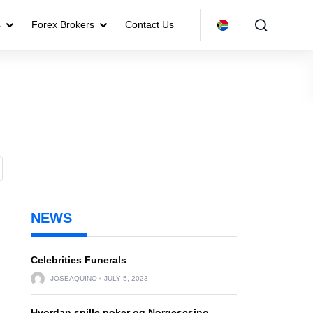
s
Forex Brokers
Contact Us
NEWS
Celebrities Funerals
JOSEAQUINO
JULY 5, 2023
Hvordan spille poker og Norgescsino