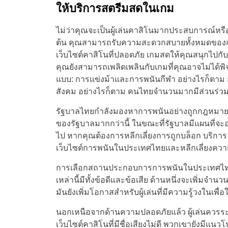
ให้บริการสตรีมสดในเกม
ไม่ว่าคุณจะเป็นผู้เล่นคาสิโนมากประสบการณ์หรือ
ต้น คุณสามารถรับความสะดวกสบายทั้งหมดของกา
เว็บไซต์คาสิโนที่ปลอดภัย เกมสดให้คุณสนุกไปกับ
คุณยังสามารถเพลิดเพลินกับเกมที่คุณอาจไม่ได้
แบบ: การแข่งม้าและการพนันกีฬา อย่างไรก็ตาม กิจ
สังคม อย่างไรก็ตาม คนไทยจำนวนมากมีส่วนร่ว
รัฐบาลไทยกำลังมองหาการพนันอย่างถูกกฎหมายเพ
ของรัฐบาลมากกว่านี้
ในขณะที่รัฐบาลมีแผนที่จะ
ไป
หากคุณต้องการหลีกเลี่ยงการถูกบล็อก บริการ 
เว็บไซต์การพนันในประเทศไทยและหลีกเลี่ยงความ
การเลือกสถานประกอบการการพนันในประเทศไทยที่
เหล่านี้มีทั้งข้อดีและข้อเสีย ด้านหนึ่งจะเพิ
มันยังเพิ่มโอกาสสำหรับผู้เล่นที่มีความรู้วงในเ
นอกเหนือจากด้านความปลอดภัยแล้ว ผู้เล่นควร
เว็บไซต์คาสิโนที่มีชื่อเสียงไม่ดี พวกเขายังมีแนวโ